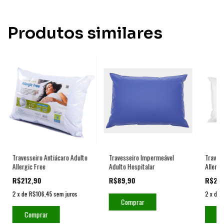
Produtos similares
Travesseiro Antiácaro Adulto
Travesseiro Impermeável
Travess
Allergic Free
Adulto Hospitalar
Allergi
R$212,90
R$89,90
R$22
2
x
de
R$106,45
sem juros
2
x
de
Comprar