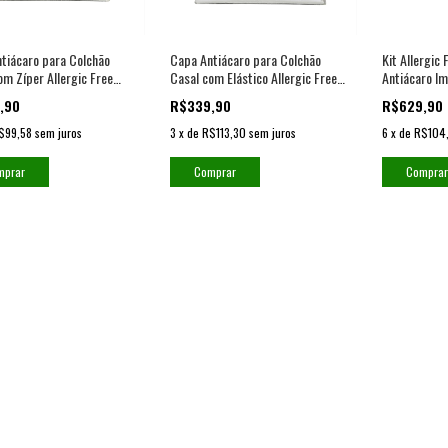
tiácaro para Colchão
Capa Antiácaro para Colchão
Kit Allergic 
om Zíper Allergic Free
Casal com Elástico Allergic Free
Antiácaro Im
eável
Impermeável
Capas para 
,90
R$339,90
R$629,90
$99,58
sem juros
3
x
de
R$113,30
sem juros
6
x
de
R$104
mprar
Comprar
Comprar