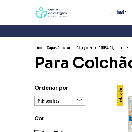
Início
Início
.
Capas Antiácaro
.
Allergic Free - 100% Algodão
.
Par
Para Colchã
Ordenar por
Frete grátis
Cor