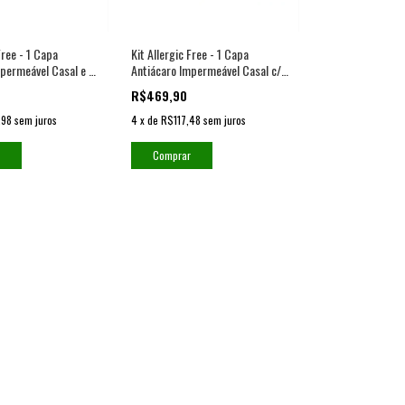
Free - 1 Capa
Kit Allergic Free - 1 Capa
permeável Casal e 2
Antiácaro Impermeável Casal c/
Travesseiro
Elástico e 2 Capas para
R$469,90
Travesseiro
,98
sem juros
4
x
de
R$117,48
sem juros
Comprar