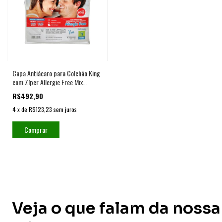
Capa Antiácaro para Colchão King
com Zíper Allergic Free Mix
Impermeável
R$492,90
4
x
de
R$123,23
sem juros
Comprar
Veja o que falam da nossa