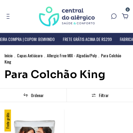
0
EIRA COMPRA | CUPOM: BEMVINDO
FRETE GRÁTIS ACIMA DE R$299
FABRICA
Início
.
Capas Antiácaro
.
Allergic Free MIX - Algodão/Poly
.
Para Colchão
King
Para Colchão King
Ordenar
Filtrar
Frete grátis