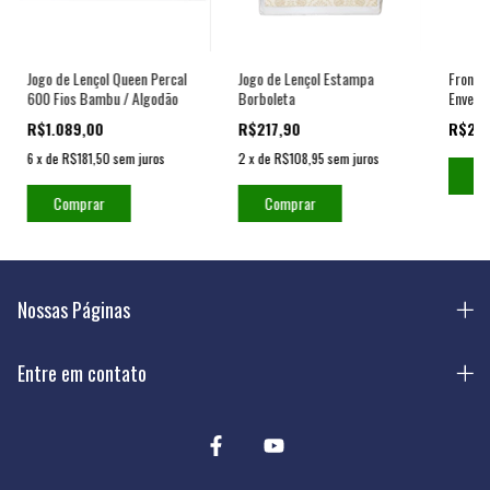
Jogo de Lençol Queen Percal
Jogo de Lençol Estampa
Fronha 
600 Fios Bambu / Algodão
Borboleta
Envelo
R$1.089,00
R$217,90
R$27
6
x
de
R$181,50
sem juros
2
x
de
R$108,95
sem juros
Co
Comprar
Comprar
Nossas Páginas
Entre em contato