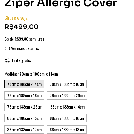
Zíper Allergic Cover
Clique e veja!
R$499,00
5
x de
R$99,80
sem juros
Ver mais detalhes
Frete grátis
Medidas:
78cm x 188cm x 14cm
78cm x 188cm x 14cm
78cm x 188cm x 16cm
78cm x 188cm x 18cm
78cm x 188cm x 20cm
78cm x 188cm x 25cm
88cm x 188cm x 14cm
88cm x 188cm x 15cm
88cm x 188cm x 16cm
88cm x 188cm x 17cm
88cm x 188cm x 18cm