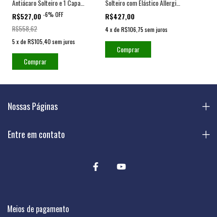
Antiácaro Solteiro e 1 Capa
Solteiro com Elástico Allergic
para Travesseiro
Cover
-
6
%
OFF
R$527,00
R$427,00
R$558,62
4
x
de
R$106,75
sem juros
5
x
de
R$105,40
sem juros
Comprar
Comprar
Nossas Páginas
Entre em contato
Meios de pagamento