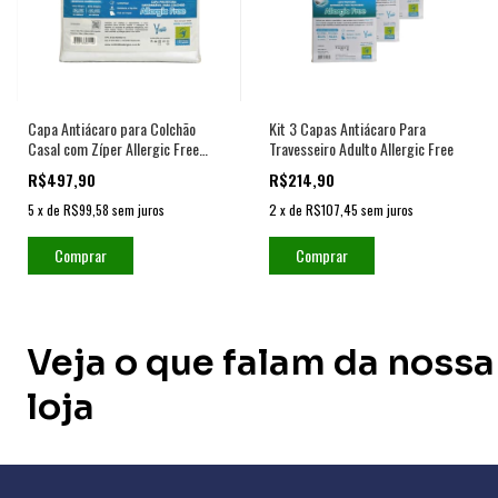
Capa Antiácaro para Colchão
Kit 3 Capas Antiácaro Para
Casal com Zíper Allergic Free
Travesseiro Adulto Allergic Free
Impermeável
R$497,90
R$214,90
5
x
de
R$99,58
sem juros
2
x
de
R$107,45
sem juros
Comprar
Veja o que falam da nossa
loja