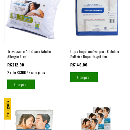
Travesseiro Antiácaro Adulto
Capa Impermeável para Colchão
Allergic Free
Solteiro Napa Hospitalar -
Fechamento c/zíper
R$212,90
R$148,00
2
x
de
R$106,45
sem juros
Comprar
Frete grátis