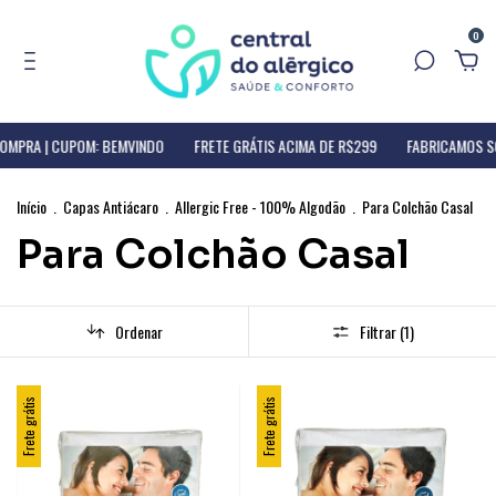
0
COMPRA | CUPOM: BEMVINDO
FRETE GRÁTIS ACIMA DE R$299
FABRICAMOS SO
Início
.
Capas Antiácaro
.
Allergic Free - 100% Algodão
.
Para Colchão Casal
Para Colchão Casal
Ordenar
Filtrar (
1
)
Frete grátis
Frete grátis